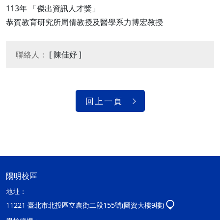
113年 「傑出資訊人才獎」
恭賀教育研究所周倩教授及醫學系力博宏教授
聯絡人：
[ 陳佳妤 ]
回上一頁
陽明校區
地址：
11221 臺北市北投區立農街二段155號(圖資大樓9樓)