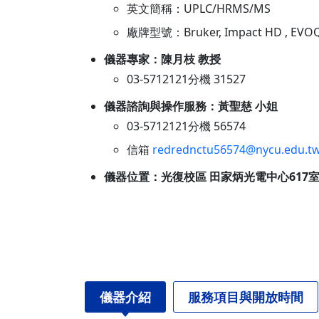
英文簡稱：UPLC/HRMS/MS
本校教師榮獲重要學術獎項
表揚茶會
廠牌型號：Bruker, Impact HD , EVO
儀器專家：陳月枝 教授
03-5712121分機 31527
儀器諮詢與操作服務：黃聖慈 小姐
03-5712121分機 56574
信箱
redrednctu56574@nycu.edu.t
儀器位置：光復校區 田家炳光電中心617
儀器介紹
服務項目與開放時間