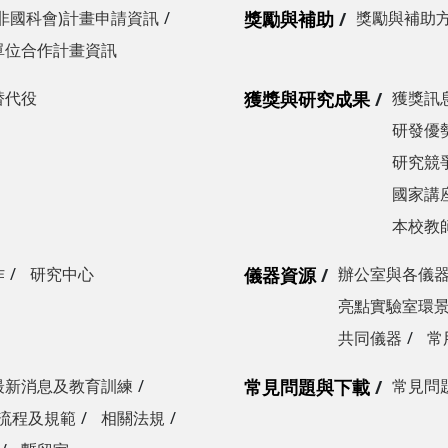
非國科會)計畫申請資訊
獎勵與補助
獎勵與補助
單位合作計畫資訊
替代役
獲獎與研究成果
獲獎訊
研發優勢
研究競爭
國家講
本校教
作
研究中心
儀器資源
辦公室與各儀
亮點實驗室環
共同儀器
常
最新消息及教育訓練
常見問題與下載
常見問
流程及規範
相關法規