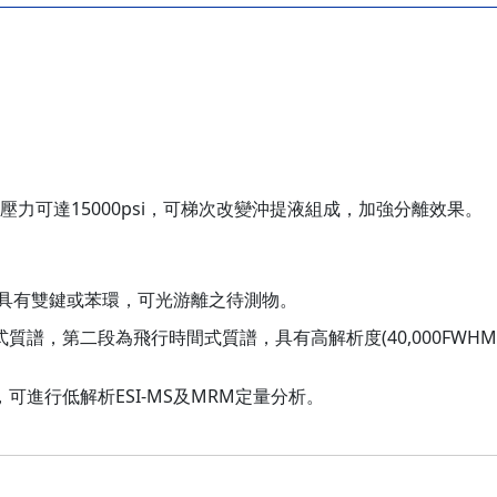
:最大壓力可達15000psi，可梯次改變沖提液組成，加強分離效果。
。
 游離具有雙鍵或苯環，可光游離之待測物。
極式質譜，第二段為飛行時間式質譜，具有高解析度(40,000FWHM
。
可進行低解析ESI-MS及MRM定量分析。