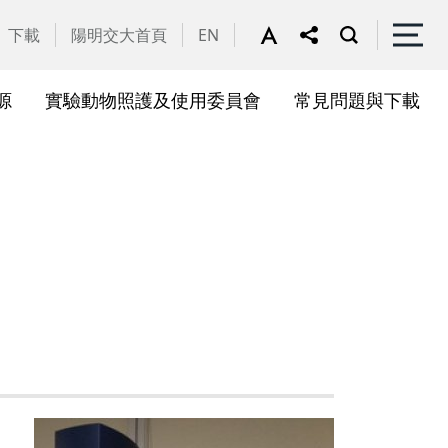
下載
陽明交大首頁
EN
源
實驗動物照護及使用委員會
常見問題與下載
關會議
果訊息
位合作計畫資訊
析系統(SciVal)
礎研究核心設施
一般公告
國家講座主持人成果專區
共同儀器
表單下載
展會議
作計畫
務委員會
驗所合作計畫
心評議委員會
源中心審議委員會
源中心使用者委員會