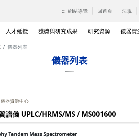
:::
網站導覽
回首頁
法規
人才延攬
獲獎與研究成果
研究資源
儀器資
施
儀器列表
計畫申請
校園位置
計畫徵求公告
產學合作計畫系統
研發優勢分析平臺(Pure)
研究中心
亮點實驗室環景導覽
標準作業流程及規範
表單下載
研發處相
獲獎及成
與外部單
研究競爭力分
國科會基
相關法規
儀器列表
校級研究中心
研究總中心
研究發
醫院合
A)
院級研究中心
國科會計畫本校相關表格
研發常
農業試
、研究機
各級中心設置
產學合作(非國科會)計畫
研究中
議
：儀器資源中心
各級中心評鑑
獎勵與補助方案
儀器資
UPLC/HRMS/MS / MS001600
研究人員評審委員會
儀器資源相關
儀器資
phy Tandem Mass Spectrometer