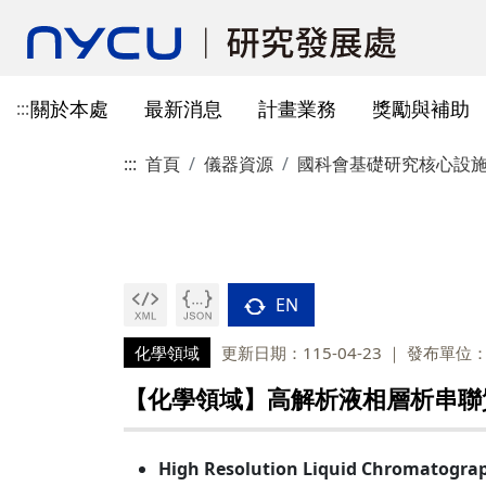
關於本處
最新消息
計畫業務
獎勵與補助
:::
:::
首頁
儀器資源
國科會基礎研究核心設
本處簡介
所有公告
國科會計畫資訊
獎勵與補助方案申請
教育部玉山學者計畫
獲獎訊息
學術成果發表指引
辦公室與各儀器室位置
簡介
常見問題
本處成員
獎補助公告
產學合作(非國科會)
線上作業系統連結
研發替代役
重要論文
學術合作
教育訓練公告
最新消息及教育訓練
法規查詢
資訊
專題研究計畫事項
教師及研究人員
國科會獎項
掠奪性期刊與巨錄期刊
國科會計畫
主管介紹
國內醫療院所
彈性薪資相關
法規公告
常用連結
暫留室
作業流程
研究獎勵申請
學生
教育部獎項
本校對校內學術出版實務之指
產學合作(非國科會)計畫
處本部
生物材料移轉合約(MT
研究計畫相關規定
引
EN
計畫投標參考文件
產學合作計畫
其他公家機關獎項
國科會基礎研究核心設施預約
儀器資源相關
企劃組
本校與國內大專院校
研究中心相關
SciVal用戶資源
服務管理系統
構學術交流與合作協
化學領域
更新日期：115-04-23
發布單位
本校相關表格
國際合作補助計畫
非公家機關獎項
計畫業務組
儀器資源相關
陽明校區-門禁及儀器預約系統
【化學領域】高解析液相層析串聯質譜儀 
本校相關表格
校內獎項
儀器資源中心
校內外獎補助
陽明校區-儀器使用費查詢
研究總中心
研發成果相關
High Resolution Liquid Chromatogra