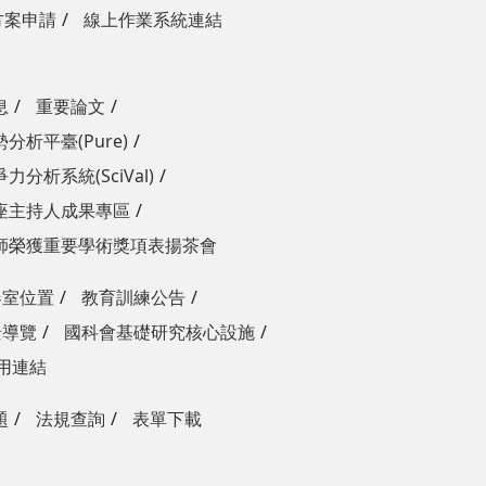
方案申請
線上作業系統連結
息
重要論文
分析平臺(Pure)
力分析系統(SciVal)
座主持人成果專區
師榮獲重要學術獎項表揚茶會
器室位置
教育訓練公告
景導覽
國科會基礎研究核心設施
用連結
題
法規查詢
表單下載