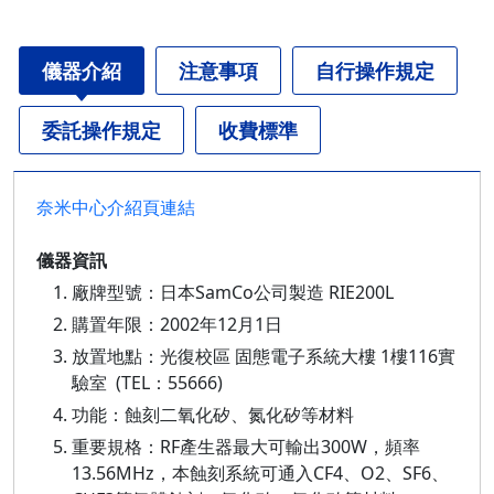
儀器介紹
注意事項
自行操作規定
委託操作規定
收費標準
奈米中心介紹頁連結
儀器資訊
廠牌型號：日本SamCo公司製造 RIE200L
購置年限：2002年12月1日
放置地點：光復校區 固態電子系統大樓 1樓116實
驗室 (TEL：55666)
功能：蝕刻二氧化矽、氮化矽等材料
重要規格：RF產生器最大可輸出300W，頻率
13.56MHz，本蝕刻系統可通入CF4、O2、SF6、