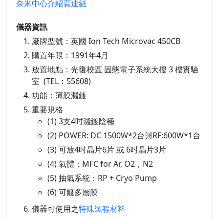
奈米中心介紹頁連結
儀器資訊
廠牌型號：英國 Ion Tech Microvac 450CB
購置年限：1991年4月
放置地點：光復校區 固態電子系統大樓 3 樓實驗
室 (TEL：55608)
功能：薄膜濺鍍
重要規格
(1) 3支4吋濺鍍陰極
(2) POWER: DC 1500W*2台與RF:600W*1台
(3) 可放4吋晶片6片 或 6吋晶片3片
(4) 氣體：MFC for Ar, O2，N2
(5) 抽氣系統：RP + Cryo Pump
(6) 可鍍多層膜
儀器可使用之
特殊製程材料