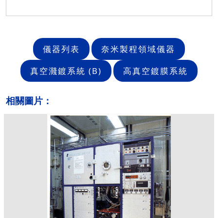
儀器列表
奈米製程領域儀器
真空濺鍍系統 (B)
高真空鍍膜系統
相關圖片：