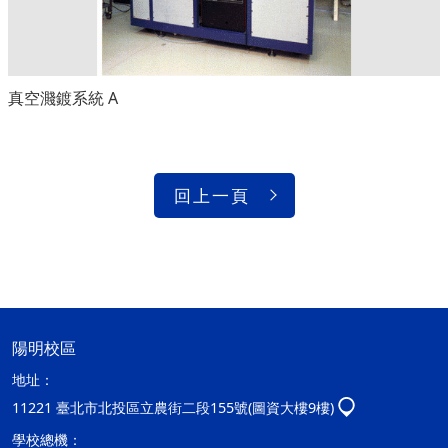
真空濺鍍系統 A
回上一頁
陽明校區
地址：
11221 臺北市北投區立農街二段155號(圖資大樓9樓)
學校總機：