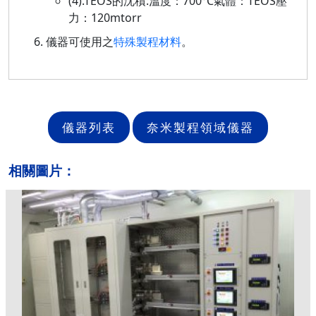
(4).TEOS的沈積:溫度：700°C氣體：TEOS壓
力：120mtorr
儀器可使用之
特殊製程材料
。
儀器列表
奈米製程領域儀器
相關圖片：