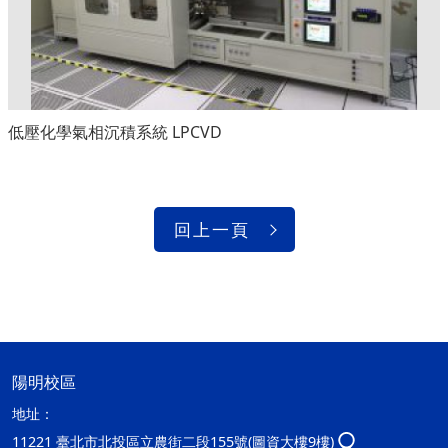
低壓化學氣相沉積系統 LPCVD
回上一頁
陽明校區
地址：
11221 臺北市北投區立農街二段155號(圖資大樓9樓)