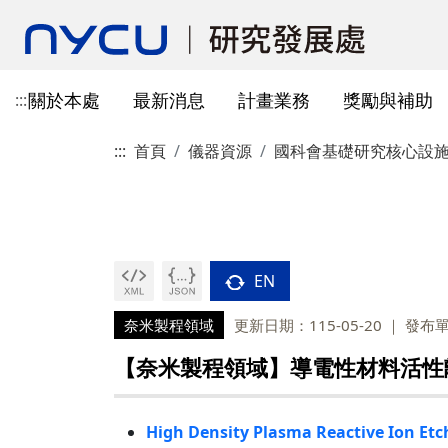
關於本處
最新消息
計畫業務
獎勵與補助
:::
:::
首頁
儀器資源
國科會基礎研究核心設
本處簡介
所有公告
國科會計畫資訊
獎勵與補助方案申請
教育部玉山學者計畫
獲獎訊息
學術成果發表指引
辦公室與各儀器室位置
簡介
常見問題
本處成員
獎補助公告
產學合作(非國科會)
線上作業系統連結
研發替代役
重要論文
學術合作
教育訓練公告
最新消息及教育訓練
法規查詢
資訊
專題研究計畫事項
教師及研究人員
國科會獎項
掠奪性期刊與巨錄期刊
國科會計畫
主管介紹
國內醫療院所
彈性薪資相關
法規公告
常用連結
暫留室
作業流程
研究獎勵申請
學生
教育部獎項
本校對校內學術出版實務之指
產學合作(非國科會)計畫
處本部
生物材料移轉合約(MT
研究計畫相關規定
引
EN
計畫投標參考文件
產學合作計畫
其他公家機關獎項
國科會基礎研究核心設施預約
儀器資源相關
企劃組
本校與國內大專院校
研究中心相關
SciVal用戶資源
服務管理系統
構學術交流與合作協
奈米製程領域
更新日期：115-05-20
發布
本校相關表格
國際合作補助計畫
非公家機關獎項
計畫業務組
儀器資源相關
陽明校區-門禁及儀器預約系統
【奈米製程領域】導電性材料活性離子
本校相關表格
校內獎項
儀器資源中心
校內外獎補助
陽明校區-儀器使用費查詢
研究總中心
研發成果相關
High Density Plasma Reactive Ion Et