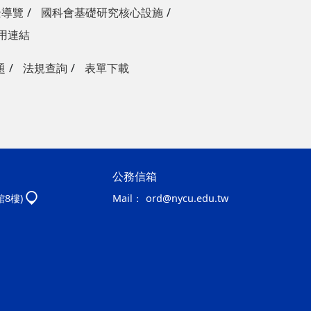
景導覽
國科會基礎研究核心設施
用連結
題
法規查詢
表單下載
公務信箱
館8樓)
Mail：
ord@nycu.edu.tw