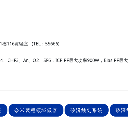
16實驗室 (TEL：55666)
CHF3、Ar、O2、SF6，ICP RF最大功率900W，Bias RF最大
表
奈米製程領域儀器
矽淺蝕刻系統
矽深