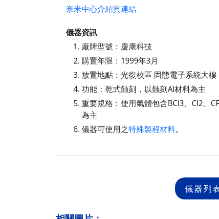
奈米中心介紹頁連結
儀器資訊
廠牌型號：慶康科技
購置年限：1999年3月
放置地點：光復校區 固態電子系統大樓 1樓1
功能：乾式蝕刻，以蝕刻Al材料為主
重要規格：使用氣體包含BCl3、Cl2、CF4、
為主
儀器可使用之
特殊製程材料
。
儀器列
相關圖片：