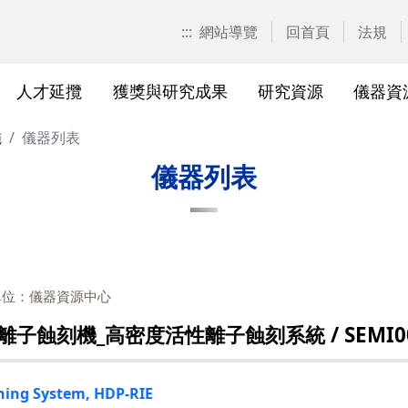
:::
網站導覽
回首頁
法規
人才延攬
獲獎與研究成果
研究資源
儀器資
施
儀器列表
計畫申請
校園位置
計畫徵求公告
產學合作計畫系統
研發優勢分析平臺(Pure)
研究中心
亮點實驗室環景導覽
標準作業流程及規範
表單下載
研發處相
獲獎及成
與外部單
研究競爭力分
國科會基
相關法規
儀器列表
校級研究中心
研究總中心
研究發
醫院合
A)
院級研究中心
國科會計畫本校相關表格
研發常
農業試
、研究機
各級中心設置
產學合作(非國科會)計畫
研究中
議
單位：儀器資源中心
各級中心評鑑
獎勵與補助方案
儀器資
蝕刻機_高密度活性離子蝕刻系統 / SEMI00
研究人員評審委員會
儀器資源相關
儀器資
ching System, HDP-RIE