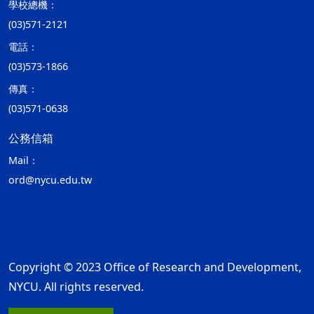
學校總機：
(03)571-2121
電話：
(03)573-1866
傳真：
(03)571-0638
公務信箱
Mail：
ord@nycu.edu.tw
Copyright © 2023 Office of Research and Development,
NYCU. All rights reserved.