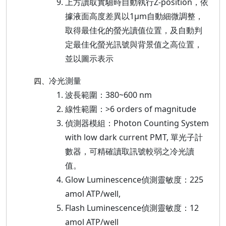
上方讀取實驗時自動執行Z-position，依
據液面高度差異以1μm自動細微調整，
取得最佳化的螢光讀值位置，及自動判
定最佳化螢光訊號與背景值之高位置，
並以圖示表示
冷光測量
四、
波長範圍：380~600 nm
線性範圍：>6 orders of magnitude
偵測器模組：Photon Counting System
with low dark current PMT, 單光子計
數器，可精確讀取訊號較弱之冷光讀
值。
Glow Luminescence偵測靈敏度：225
amol ATP/well,
Flash Luminescence偵測靈敏度：12
amol ATP/well