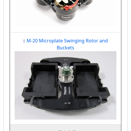
M-20 Microplate Swinging Rotor and
Buckets