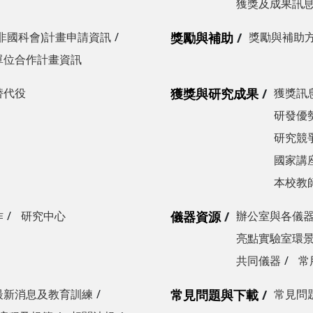
獲獎及成果訊
非國科會)計畫申請資訊
獎勵與補助
獎勵與補助
單位合作計畫資訊
替代役
獲獎與研究成果
獲獎訊
研發優勢
研究競爭
國家講
本校教
作
研究中心
儀器資源
辦公室與各儀
亮點實驗室環
共同儀器
常
最新消息及教育訓練
常見問題與下載
常見問