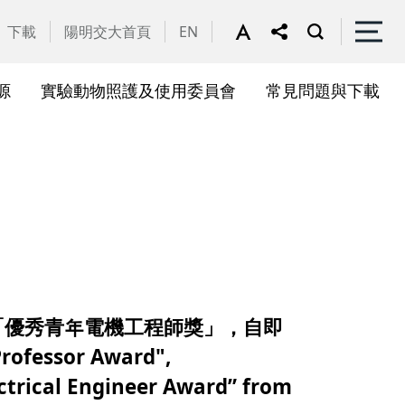
下載
陽明交大首頁
EN
源
實驗動物照護及使用委員會
常見問題與下載
關會議
果訊息
位合作計畫資訊
析系統(SciVal)
礎研究核心設施
一般公告
國家講座主持人成果專區
共同儀器
表單下載
展會議
作計畫
務委員會
驗所合作計畫
心評議委員會
源中心審議委員會
「優秀青年電機工程師獎」，自即
源中心使用者委員會
ofessor Award",
ctrical Engineer Award” from