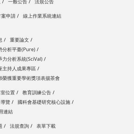
息
一般公告
法規公告
方案申請
線上作業系統連結
息
重要論文
分析平臺(Pure)
力分析系統(SciVal)
座主持人成果專區
師榮獲重要學術獎項表揚茶會
器室位置
教育訓練公告
景導覽
國科會基礎研究核心設施
用連結
題
法規查詢
表單下載