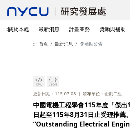
關於本處
最新消息
計畫業務
獎勵與補助
:::
:::
首頁
最新消息
獎補助公告
本處簡介
所有公告
國科會計畫資訊
獎勵與補助方案申請
教育部玉山學者計畫
獲獎訊息
學術成果發表指引
辦公室與各儀器室位置
簡介
常見問題
本處成員
獎補助公告
產學合作(非國科會)
線上作業系統連結
研發替代役
重要論文
學術合作
教育訓練公告
最新消息及教育訓練
法規查詢
資訊
專題研究計畫事項
教師及研究人員
國科會獎項
掠奪性期刊與巨錄期刊
國科會計畫
主管介紹
國內醫療院所
彈性薪資相關
法規公告
常用連結
暫留室
作業流程
研究獎勵申請
學生
教育部獎項
本校對校內學術出版實務之指
產學合作(非國科會)計畫
處本部
生物材料移轉合約(MT
研究計畫相關規定
引
計畫投標參考文件
產學合作計畫
其他公家機關獎項
國科會基礎研究核心設施預約
儀器資源相關
企劃組
本校與國內大專院校
研究中心相關
SciVal用戶資源
服務管理系統
構學術交流與合作協
更新日期：115-07-08
發布單位：企劃二組
本校相關表格
國際合作補助計畫
非公家機關獎項
計畫業務組
儀器資源相關
中國電機工程學會115年度「傑
陽明校區-門禁及儀器預約系統
本校相關表格
校內獎項
儀器資源中心
校內外獎補助
日起至115年8月31日止受理推薦。/" Outs
陽明校區-儀器使用費查詢
研究總中心
研發成果相關
“Outstanding Electrical Engi