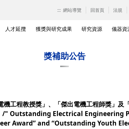
:::
網站導覽
回首頁
法規
人才延攬
獲獎與研究成果
研究資源
儀器資
計畫申請
校園位置
計畫徵求公告
產學合作計畫系統
研發優勢分析平臺(Pure)
研究中心
亮點實驗室環景導覽
標準作業流程及規範
表單下載
研發處相
獲獎及成
與外部單
研究競爭力分
國科會基
相關法規
獎補助公告
校級研究中心
研究總中心
研究發
醫院合
A)
院級研究中心
國科會計畫本校相關表格
研發常
農業試
、研究機
各級中心設置
產學合作(非國科會)計畫
研究中
議
各級中心評鑑
獎勵與補助方案
儀器資
出電機工程教授獎」、「傑出電機工程師獎」及
研究人員評審委員會
儀器資源相關
儀器資
tanding Electrical Engineering Pr
neer Award” and “Outstanding Youth Ele