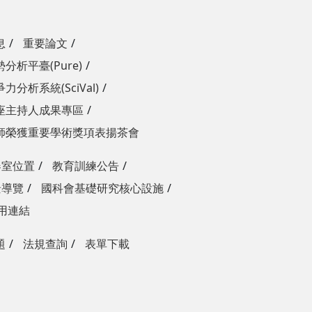
息
重要論文
分析平臺(Pure)
力分析系統(SciVal)
座主持人成果專區
師榮獲重要學術獎項表揚茶會
器室位置
教育訓練公告
景導覽
國科會基礎研究核心設施
用連結
題
法規查詢
表單下載