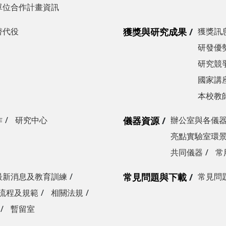
單位合作計畫資訊
替代役
獲獎與研究成果
獲獎訊
研發優勢
研究競爭
國家講
本校教
作
研究中心
儀器資源
辦公室與各儀
亮點實驗室環
共同儀器
常
最新消息及教育訓練
常見問題與下載
常見問
流程及規範
相關法規
暫留室