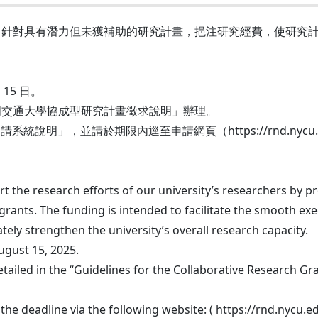
，針對具有潛力但未獲補助的研究計畫，挹注研究經費，使研究
 15 日。
明交通大學協成型研究計畫徵求說明」辦理。
」，並請於期限內逕至申請網頁（https://rnd.nycu.edu.tw/
 the research efforts of our university’s researchers by p
 grants. The funding is intended to facilitate the smooth ex
tely strengthen the university’s overall research capacity.
August 15, 2025.
e detailed in the “Guidelines for the Collaborative Research
 the deadline via the following website: ( https://rnd.nycu.