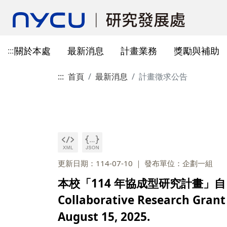
關於本處
最新消息
計畫業務
獎勵與補助
:::
:::
首頁
最新消息
計畫徵求公告
本處簡介
所有公告
國科會計畫資訊
獎勵與補助方案申請
教育部玉山學者計畫
獲獎訊息
學術成果發表指引
辦公室與各儀器室位置
簡介
常見問題
本處成員
獎補助公告
產學合作(非國科會)
線上作業系統連結
研發替代役
重要論文
學術合作
教育訓練公告
最新消息及教育訓練
法規查詢
資訊
專題研究計畫事項
教師及研究人員
國科會獎項
掠奪性期刊與巨錄期刊
國科會計畫
主管介紹
國內醫療院所
彈性薪資相關
法規公告
常用連結
暫留室
作業流程
研究獎勵申請
學生
教育部獎項
本校對校內學術出版實務之指
產學合作(非國科會)計畫
處本部
生物材料移轉合約(MT
研究計畫相關規定
引
計畫投標參考文件
產學合作計畫
其他公家機關獎項
國科會基礎研究核心設施預約
儀器資源相關
企劃組
本校與國內大專院校
研究中心相關
SciVal用戶資源
服務管理系統
構學術交流與合作協
更新日期：114-07-10
發布單位：企劃一組
本校相關表格
國際合作補助計畫
非公家機關獎項
計畫業務組
儀器資源相關
本校「114 年協成型研究計畫」自 11
陽明校區-門禁及儀器預約系統
本校相關表格
校內獎項
儀器資源中心
校內外獎補助
Collaborative Research Grant 
陽明校區-儀器使用費查詢
研究總中心
研發成果相關
August 15, 2025.