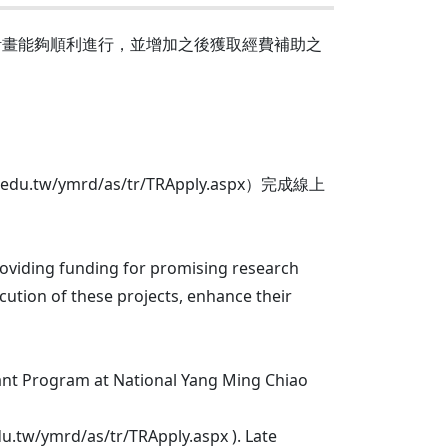
計畫能夠順利進行，並增加之後獲取經費補助之
ymrd/as/tr/TRApply.aspx）完成線上
roviding funding for promising research
ecution of these projects, enhance their
 Grant Program at National Yang Ming Chiao
edu.tw/ymrd/as/tr/TRApply.aspx ). Late