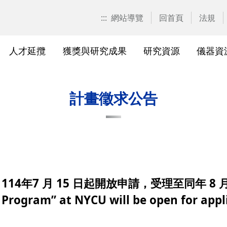
:::
網站導覽
回首頁
法規
人才延攬
獲獎與研究成果
研究資源
儀器資
計畫申請
校園位置
計畫徵求公告
產學合作計畫系統
研發優勢分析平臺(Pure)
研究中心
亮點實驗室環景導覽
標準作業流程及規範
表單下載
研發處相
獲獎及成
與外部單
研究競爭力分
國科會基
相關法規
計畫徵求公告
校級研究中心
研究總中心
研究發
醫院合
A)
院級研究中心
國科會計畫本校相關表格
研發常
農業試
、研究機
各級中心設置
產學合作(非國科會)計畫
研究中
議
各級中心評鑑
獎勵與補助方案
儀器資
4年7 月 15 日起開放申請，受理至同年 8 月 1
研究人員評審委員會
儀器資源相關
儀器資
Program” at NYCU will be open for appli