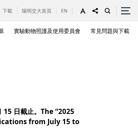
下載
陽明交大首頁
EN
源
實驗動物照護及使用委員會
常見問題與下載
關會議
果訊息
位合作計畫資訊
析系統(SciVal)
礎研究核心設施
一般公告
國家講座主持人成果專區
共同儀器
表單下載
展會議
作計畫
務委員會
驗所合作計畫
心評議委員會
源中心審議委員會
5 日截止。The “2025
源中心使用者委員會
cations from July 15 to