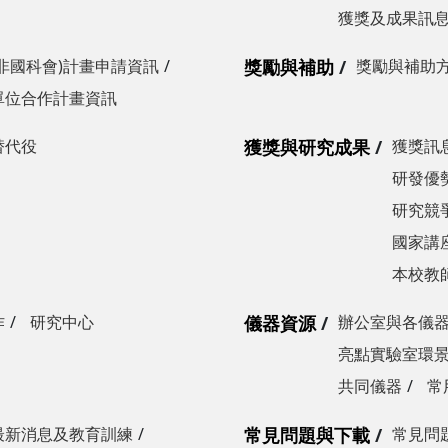
獲獎及成果訊
非國科會)計畫申請資訊
獎勵與補助
獎勵與補助
單位合作計畫資訊
替代役
獲獎與研究成果
獲獎訊
研發優勢
研究競爭
國家講
本校教
作
研究中心
儀器資源
辦公室與各儀
亮點實驗室環
共同儀器
常
最新消息及教育訓練
常見問題與下載
常見問