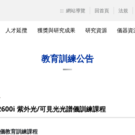
:::
網站導覽
回首頁
法規
人才延攬
獲獎與研究成果
研究資源
儀器資
計畫申請
校園位置
計畫徵求公告
產學合作計畫系統
研發優勢分析平臺(Pure)
研究中心
亮點實驗室環景導覽
標準作業流程及規範
表單下載
研發處相
獲獎及成
與外部單
研究競爭力分
國科會基
相關法規
教育訓練公告
校級研究中心
研究總中心
研究發
醫院合
A)
院級研究中心
國科會計畫本校相關表格
研發常
農業試
、研究機
各級中心設置
產學合作(非國科會)計畫
研究中
議
心
各級中心評鑑
獎勵與補助方案
儀器資
 UV2600i 紫外光/可見光光譜儀訓練課程
研究人員評審委員會
儀器資源相關
儀器資
光譜儀教育訓練課程