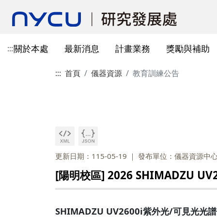
關於本處
最新消息
計畫業務
獎勵與補助
:::
:::
首頁
儀器資源
教育訓練公告
本處簡介
所有公告
國科會計畫資訊
獎勵與補助方案申請
教育部玉山學者計畫
獲獎訊息
學術成果發表指引
辦公室與各儀器室位置
簡介
常見問題
本處成員
獎補助公告
產學合作(非國科會)
線上作業系統連結
研發替代役
重要論文
學術合作
教育訓練公告
最新消息及教育訓練
法規查詢
資訊
專題研究計畫事項
教師及研究人員
國科會獎項
掠奪性期刊與巨錄期刊
國科會計畫
主管介紹
國內醫療院所
彈性薪資相關
法規公告
常用連結
暫留室
作業流程
研究獎勵申請
學生
教育部獎項
本校對校內學術出版實務之指
產學合作(非國科會)計畫
處本部
生物材料移轉合約(MT
研究計畫相關規定
引
計畫投標參考文件
產學合作計畫
其他公家機關獎項
國科會基礎研究核心設施預約
儀器資源相關
企劃組
本校與國內大專院校
研究中心相關
SciVal用戶資源
服務管理系統
構學術交流與合作協
更新日期：115-05-19
發布單位：儀器資源中
本校相關表格
國際合作補助計畫
非公家機關獎項
計畫業務組
儀器資源相關
[陽明校區] 2026 SHIMADZU
陽明校區-門禁及儀器預約系統
本校相關表格
校內獎項
儀器資源中心
校內外獎補助
陽明校區-儀器使用費查詢
研究總中心
研發成果相關
SHIMADZU UV2600i紫外光/可見光