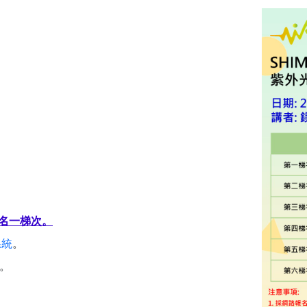
名一梯次。
系統
。
。