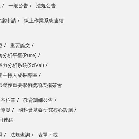
息
一般公告
法規公告
方案申請
線上作業系統連結
息
重要論文
分析平臺(Pure)
力分析系統(SciVal)
座主持人成果專區
師榮獲重要學術獎項表揚茶會
器室位置
教育訓練公告
景導覽
國科會基礎研究核心設施
用連結
題
法規查詢
表單下載