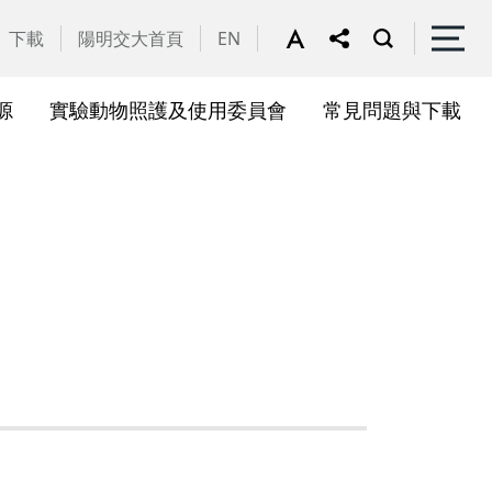
下載
陽明交大首頁
EN
源
實驗動物照護及使用委員會
常見問題與下載
關會議
果訊息
位合作計畫資訊
析系統(SciVal)
礎研究核心設施
一般公告
國家講座主持人成果專區
共同儀器
表單下載
展會議
作計畫
務委員會
驗所合作計畫
心評議委員會
源中心審議委員會
源中心使用者委員會