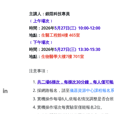
本校教師榮獲重要學術獎項
表揚茶會
主講人：鎂陞科技專員
﹝上午場次﹞
時間：2026年
5月27日(三) 10:00-12:00
地點：
生醫工程館4樓 465室
﹝下午場次﹞
時間：2026年
5月27日(三) 13:30-15:30
地點：
生物醫學大樓7樓 701室
注意事項：
共二場6梯次，每梯次30分鐘
，每人僅可報
採網路報名，請至
儀器資源中心課程報名
實機操作每場6人,依報名情況調整是否合班
實機操作場次每實驗室僅能報名2位。