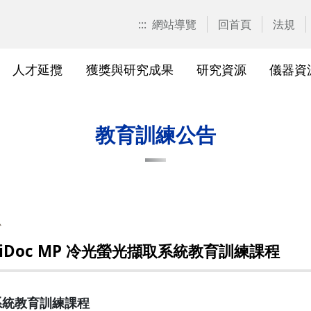
:::
網站導覽
回首頁
法規
人才延攬
獲獎與研究成果
研究資源
儀器資
計畫申請
校園位置
計畫徵求公告
產學合作計畫系統
研發優勢分析平臺(Pure)
研究中心
亮點實驗室環景導覽
標準作業流程及規範
表單下載
研發處相
獲獎及成
與外部單
研究競爭力分
國科會基
相關法規
教育訓練公告
校級研究中心
研究總中心
研究發
醫院合
A)
院級研究中心
國科會計畫本校相關表格
研發常
農業試
、研究機
各級中心設置
產學合作(非國科會)計畫
研究中
議
心
各級中心評鑑
獎勵與補助方案
儀器資
ChemiDoc MP 冷光螢光擷取系統教育訓練課程
研究人員評審委員會
儀器資源相關
儀器資
擷取系統教育訓練課程