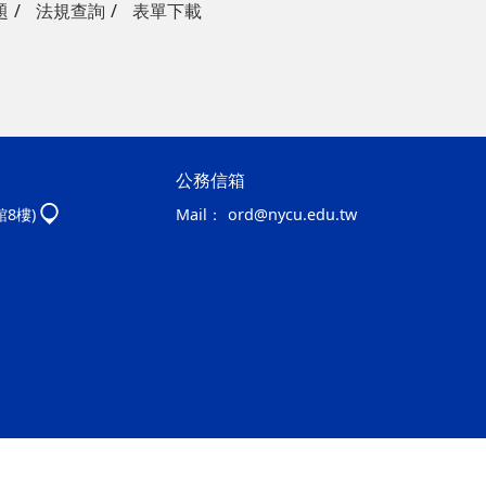
題
法規查詢
表單下載
公務信箱
館8樓)
Mail：
ord@nycu.edu.tw