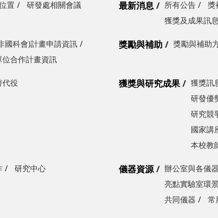
位置
研發處相關會議
最新消息
所有公告
獎
獲獎及成果訊
非國科會)計畫申請資訊
獎勵與補助
獎勵與補助
單位合作計畫資訊
替代役
獲獎與研究成果
獲獎訊
研發優勢
研究競爭
國家講
本校教
作
研究中心
儀器資源
辦公室與各儀
亮點實驗室環
共同儀器
常