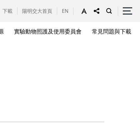
下載
陽明交大首頁
EN
源
實驗動物照護及使用委員會
常見問題與下載
關會議
果訊息
位合作計畫資訊
析系統(SciVal)
礎研究核心設施
一般公告
國家講座主持人成果專區
共同儀器
表單下載
展會議
作計畫
務委員會
驗所合作計畫
心評議委員會
源中心審議委員會
源中心使用者委員會