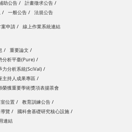
補助公告
計畫徵求公告
息
一般公告
法規公告
方案申請
線上作業系統連結
息
重要論文
分析平臺(Pure)
力分析系統(SciVal)
座主持人成果專區
師榮獲重要學術獎項表揚茶會
器室位置
教育訓練公告
景導覽
國科會基礎研究核心設施
用連結