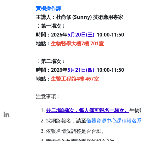
本校教師榮獲重要學術獎項
實機操作課
表揚茶會
主講人：杜尚修 (Sunny) 技術應用專家
﹝第一場次﹞
時間：2026年
5月20日(三)
10:00-11:50
地點：
生物醫學大樓7樓 701室
﹝第二場次﹞
時間：2026年
5月21日(四)
10:00-11:50
地點：
生醫工程館4樓 467室
注意事項：
共二場8梯次，每人僅可報名一梯次。
生物
採網路報名，請至
儀器資源中心課程報名
依報名情況調整是否合班。