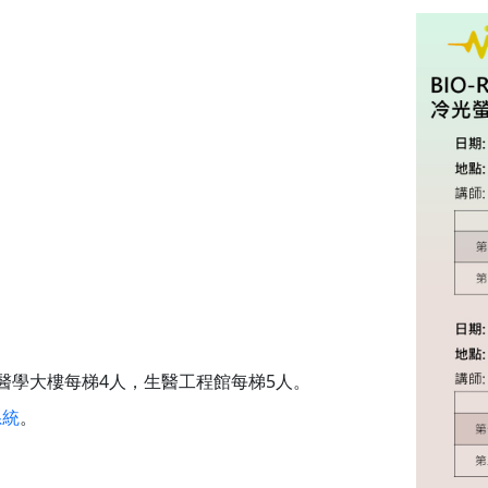
醫學大樓每梯4人，生醫工程館每梯5人。
系統
。