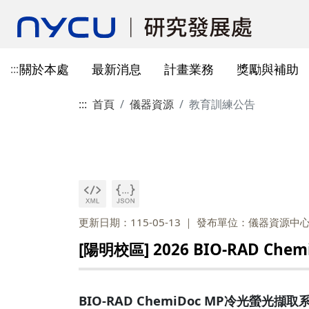
關於本處
最新消息
計畫業務
獎勵與補助
:::
:::
首頁
儀器資源
教育訓練公告
本處簡介
所有公告
國科會計畫資訊
獎勵與補助方案申請
教育部玉山學者計畫
獲獎訊息
學術成果發表指引
辦公室與各儀器室位置
簡介
常見問題
本處成員
獎補助公告
產學合作(非國科會)
線上作業系統連結
研發替代役
重要論文
學術合作
教育訓練公告
最新消息及教育訓練
法規查詢
資訊
專題研究計畫事項
教師及研究人員
國科會獎項
掠奪性期刊與巨錄期刊
國科會計畫
主管介紹
國內醫療院所
彈性薪資相關
法規公告
常用連結
暫留室
作業流程
研究獎勵申請
學生
教育部獎項
本校對校內學術出版實務之指
產學合作(非國科會)計畫
處本部
生物材料移轉合約(MT
研究計畫相關規定
引
計畫投標參考文件
產學合作計畫
其他公家機關獎項
國科會基礎研究核心設施預約
儀器資源相關
企劃組
本校與國內大專院校
研究中心相關
SciVal用戶資源
服務管理系統
構學術交流與合作協
更新日期：115-05-13
發布單位：儀器資源中
本校相關表格
國際合作補助計畫
非公家機關獎項
計畫業務組
儀器資源相關
[陽明校區] 2026 BIO-RAD 
陽明校區-門禁及儀器預約系統
本校相關表格
校內獎項
儀器資源中心
校內外獎補助
陽明校區-儀器使用費查詢
研究總中心
研發成果相關
BIO-RAD ChemiDoc MP冷光螢光