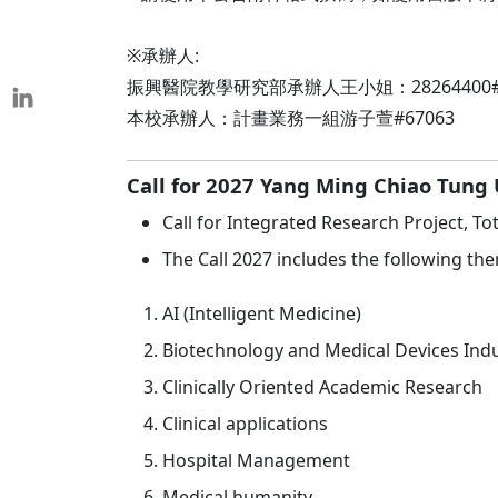
※承辦人:
振興醫院教學研究部承辦人王小姐：28264400#77
本校承辦人：計畫業務一組游子萱#67063
Call for 2027 Yang Ming Chiao Tung U
Call for Integrated Research Project, 
The Call 2027 includes the following the
AI (Intelligent Medicine)
Biotechnology and Medical Devices Ind
Clinically Oriented Academic Research
Clinical applications
Hospital Management
Medical humanity