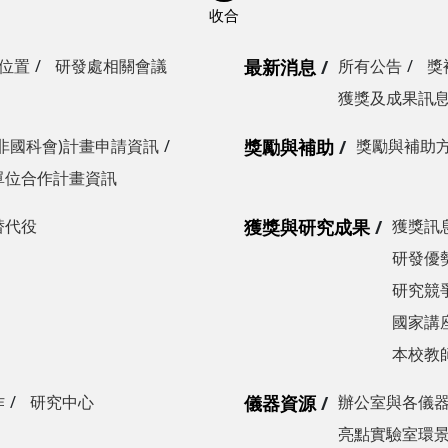
位置
研發處相關會議
最新消息
所有公告
獎
獲獎及成果訊
非國科會)計畫申請資訊
獎勵與補助
獎勵與補助
單位合作計畫資訊
替代役
獲獎與研究成果
獲獎訊
研發優勢
研究競爭
國家講
本校教
作
研究中心
儀器資源
辦公室與各儀
亮點實驗室環