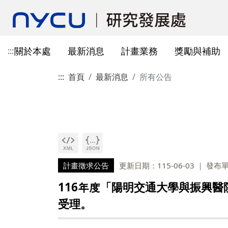
關於本處
最新消息
計畫業務
獎勵與補助
:::
:::
首頁
最新消息
所有公告
本處簡介
所有公告
國科會計畫資訊
獎勵與補助方案申請
教育部玉山學者計畫
獲獎訊息
學術成果發表指引
辦公室與各儀器室位置
簡介
常見問題
本處成員
獎補助公告
產學合作(非國科會)
線上作業系統連結
研發替代役
重要論文
學術合作
教育訓練公告
最新消息及教育訓練
法規查詢
資訊
專題研究計畫事項
教師及研究人員
國科會獎項
掠奪性期刊與巨錄期刊
國科會計畫
主管介紹
國內醫療院所
彈性薪資相關
法規公告
常用連結
暫留室
作業流程
研究獎勵申請
學生
教育部獎項
本校對校內學術出版實務之指
產學合作(非國科會)計畫
處本部
生物材料移轉合約(MT
研究計畫相關規定
引
計畫投標參考文件
產學合作計畫
其他公家機關獎項
國科會基礎研究核心設施預約
儀器資源相關
企劃組
本校與國內大專院校
研究中心相關
SciVal用戶資源
服務管理系統
構學術交流與合作協
計畫徵求公告
更新日期：115-06-03
發布
本校相關表格
國際合作補助計畫
非公家機關獎項
計畫業務組
儀器資源相關
陽明校區-門禁及儀器預約系統
116年度「陽明交通大學與振興醫
本校相關表格
校內獎項
儀器資源中心
校內外獎補助
受理。
陽明校區-儀器使用費查詢
研究總中心
研發成果相關