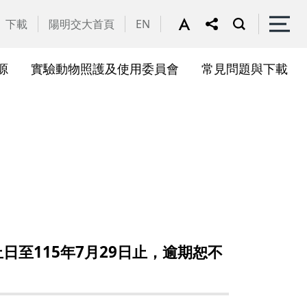
下載
陽明交大首頁
EN
源
實驗動物照護及使用委員會
常見問題與下載
關會議
果訊息
位合作計畫資訊
析系統(SciVal)
礎研究核心設施
一般公告
國家講座主持人成果專區
共同儀器
表單下載
展會議
作計畫
務委員會
驗所合作計畫
心評議委員會
源中心審議委員會
至115年7月29日止，逾期恕不
源中心使用者委員會