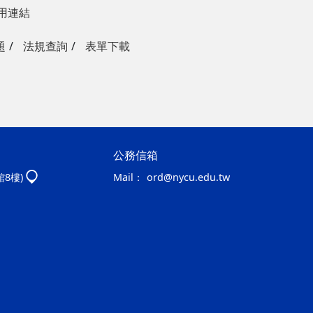
用連結
題
法規查詢
表單下載
公務信箱
館8樓)
Mail：
ord@nycu.edu.tw