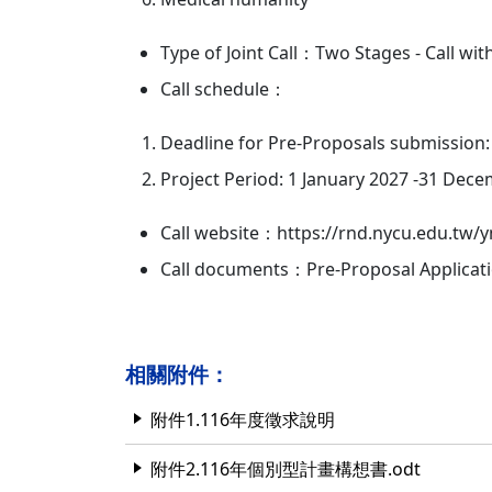
Type of Joint Call：Two Stages - Call wi
Call schedule：
Deadline for Pre-Proposals submission: 
Project Period: 1 January 2027 -31 Dec
Call website：https://rnd.nycu.edu.tw/
Call documents：Pre-Proposal Applicati
相關附件：
附件1.116年度徵求說明
附件2.116年個別型計畫構想書.odt