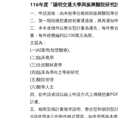
116年度「陽明交通大學與振興醫院研究
本校教師榮獲重要學術獎項
表揚茶會
一、申請資格：由本校專任教師與振興醫院專
二、第一階段構想書經初審通過後，將再通知
三、本年度徵件以整合型計畫為優先，每件整合型
畫：每件經費編列以100萬元為限。
主題為：
(一)AI運用(智慧醫療)。
(二)臨床應用
(三)生技醫材產學
(四)臨床為導向之學術研究
(五)醫院管理
(六)醫學人文
四、欲申請者請以線上申請方式上傳構想書PDF
計畫。
五、檢附旨揭計畫徵求說明、整合型和個別型計
※請使用本公告附件格式撰寫，如使用舊版本