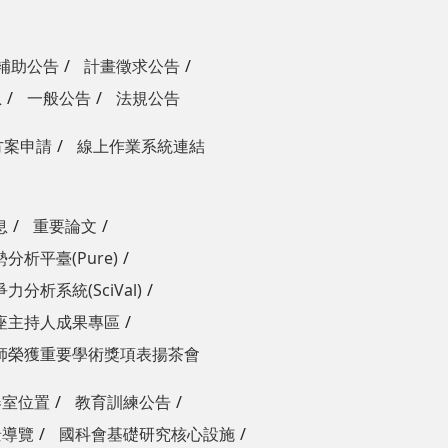
補助公告
計畫徵求公告
息
一般公告
法規公告
方案申請
線上作業系統連結
息
重要論文
分析平臺(Pure)
力分析系統(SciVal)
座主持人成果專區
師榮獲重要學術獎項表揚茶會
器室位置
教育訓練公告
景導覽
國科會基礎研究核心設施