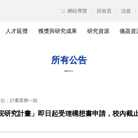
:::
網站導覽
回首頁
法規
人才延攬
獲獎與研究成果
研究資源
儀器資
計畫申請
校園位置
計畫徵求公告
產學合作計畫系統
研發優勢分析平臺(Pure)
研究中心
亮點實驗室環景導覽
標準作業流程及規範
表單下載
研發處相
獲獎及成
與外部單
研究競爭力分
國科會基
相關法規
所有公告
校級研究中心
研究總中心
研究發
醫院合
A)
院級研究中心
國科會計畫本校相關表格
研發常
農業試
、研究機
各級中心設置
產學合作(非國科會)計畫
研究中
議
單位：計畫業務一組
各級中心評鑑
獎勵與補助方案
儀器資
院研究計畫」即日起受理構想書申請，校內截止日
研究人員評審委員會
儀器資源相關
儀器資