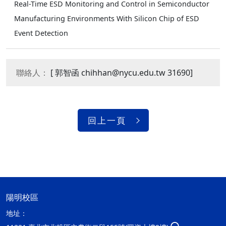
Real-Time ESD Monitoring and Control in Semiconductor
Manufacturing Environments With Silicon Chip of ESD
Event Detection
聯絡人：
[ 郭智函 chihhan@nycu.edu.tw 31690]
回上一頁
陽明校區
地址：