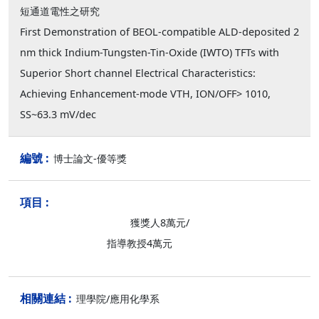
短通道電性之研究
First Demonstration of BEOL-compatible ALD-deposited 2
nm thick Indium-Tungsten-Tin-Oxide (IWTO) TFTs with
Superior Short channel Electrical Characteristics:
Achieving Enhancement-mode VTH, ION/OFF> 1010,
SS~63.3 mV/dec
博士論文-優等獎
獲獎人8萬元/
指導教授4萬元
理學院/應用化學系