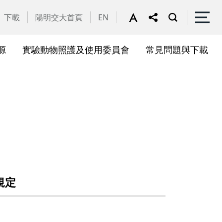
下載
陽明交大首頁
EN
源
實驗動物照護及使用委員會
常見問題與下載
關會議
果訊息
位合作計畫資訊
析系統(SciVal)
礎研究核心設施
一般公告
國家講座主持人成果專區
共同儀器
表單下載
展會議
作計畫
務委員會
驗所合作計畫
心評議委員會
源中心審議委員會
規定
源中心使用者委員會