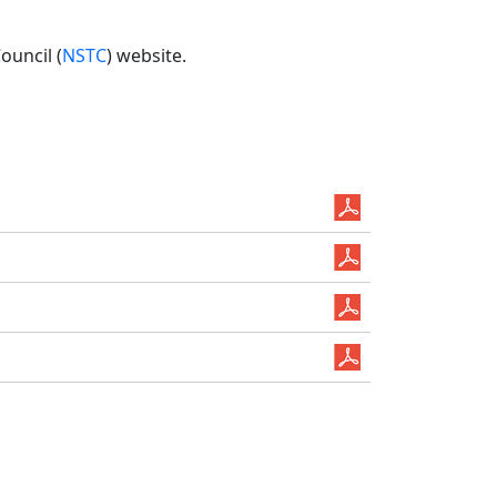
ouncil (
NSTC
) website.