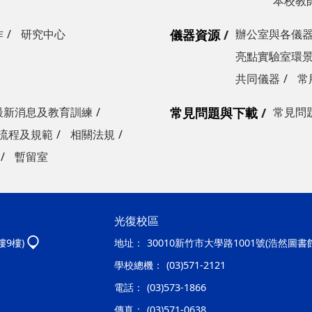
本校教
作
研究中心
儀器資源
辦公室與各儀
亮點實驗室環
共同儀器
常
最新消息及教育訓練
常見問題與下載
常見問
流程及規範
相關法規
暫留室
光復校區
樓9樓)
地址：
30010新竹市大學路1001號(浩然圖書
學校總機：
(03)571-2121
電話：
(03)573-1866
傳真：
(03)571-0638