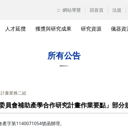
:::
網站導覽
回首頁
法規
人才延攬
獲獎與研究成果
研究資源
儀器資
計畫申請
校園位置
計畫徵求公告
產學合作計畫系統
研發優勢分析平臺(Pure)
研究中心
亮點實驗室環景導覽
標準作業流程及規範
表單下載
研發處相
獲獎及成
與外部單
研究競爭力分
國科會基
相關法規
所有公告
校級研究中心
研究總中心
研究發
醫院合
A)
院級研究中心
國科會計畫本校相關表格
研發常
農業試
、研究機
各級中心設置
產學合作(非國科會)計畫
研究中
議
：計畫業務二組
各級中心評鑑
獎勵與補助方案
儀器資
委員會補助產學合作研究計畫作業要點」部分
研究人員評審委員會
儀器資源相關
儀器資
字第1140071054號函辦理。