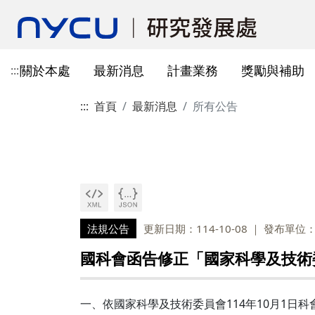
關於本處
最新消息
計畫業務
獎勵與補助
:::
:::
首頁
最新消息
所有公告
本處簡介
所有公告
國科會計畫資訊
獎勵與補助方案申請
教育部玉山學者計畫
獲獎訊息
學術成果發表指引
辦公室與各儀器室位置
簡介
常見問題
本處成員
獎補助公告
產學合作(非國科會)
線上作業系統連結
研發替代役
重要論文
學術合作
教育訓練公告
最新消息及教育訓練
法規查詢
資訊
專題研究計畫事項
教師及研究人員
國科會獎項
掠奪性期刊與巨錄期刊
國科會計畫
主管介紹
國內醫療院所
彈性薪資相關
法規公告
常用連結
暫留室
作業流程
研究獎勵申請
學生
教育部獎項
本校對校內學術出版實務之指
產學合作(非國科會)計畫
處本部
生物材料移轉合約(MT
研究計畫相關規定
引
計畫投標參考文件
產學合作計畫
其他公家機關獎項
國科會基礎研究核心設施預約
儀器資源相關
企劃組
本校與國內大專院校
研究中心相關
SciVal用戶資源
服務管理系統
構學術交流與合作協
法規公告
更新日期：114-10-08
發布單位
本校相關表格
國際合作補助計畫
非公家機關獎項
計畫業務組
儀器資源相關
陽明校區-門禁及儀器預約系統
國科會函告修正「國家科學及技術
本校相關表格
校內獎項
儀器資源中心
校內外獎補助
陽明校區-儀器使用費查詢
研究總中心
研發成果相關
一、依國家科學及技術委員會114年10月1日科會產