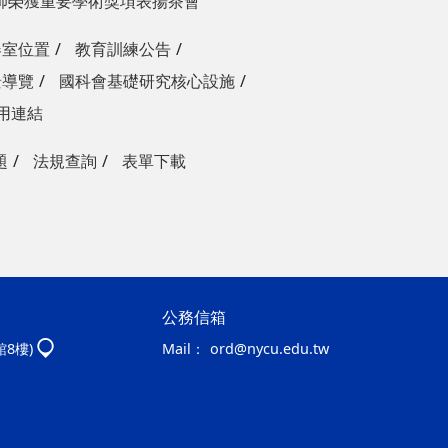
師榮獲重要學術獎項表揚茶會
器室位置
教育訓練公告
景導覽
國科會基礎研究核心設施
用連結
題
法規查詢
表單下載
公務信箱
館8樓)
Mail：
ord@nycu.edu.tw