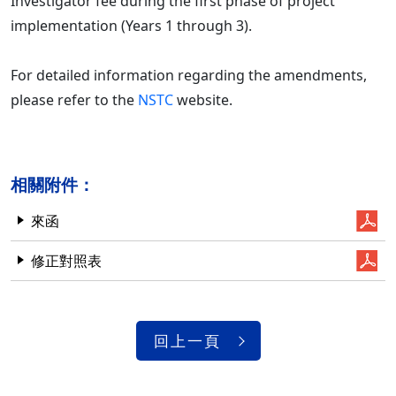
Investigator fee during the first phase of project
implementation (Years 1 through 3).
For detailed information regarding the amendments,
please refer to the
NSTC
website.
相關附件：
來函
修正對照表
回上一頁