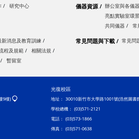
作
研究中心
儀器資源
辦公室與各儀
亮點實驗室環
共同儀器
常
最新消息及教育訓練
常見問題與下載
常見問
流程及規範
相關法規
暫留室
光復校區
樓9樓)
地址：
30010新竹市大學路1001號(浩然圖書
學校總機：
(03)571-2121
電話：
(03)573-1866
傳真：
(03)571-0638