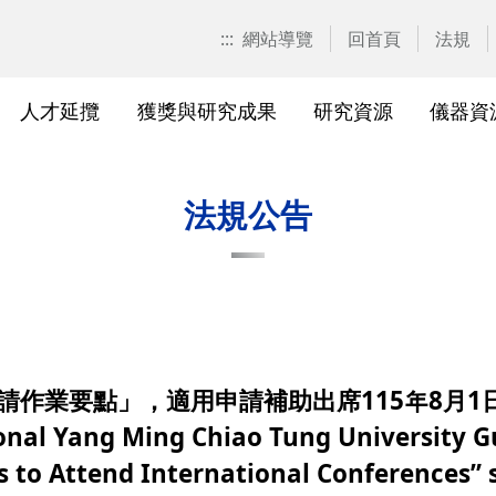
:::
網站導覽
回首頁
法規
人才延攬
獲獎與研究成果
研究資源
儀器資
計畫申請
校園位置
計畫徵求公告
產學合作計畫系統
研發優勢分析平臺(Pure)
研究中心
亮點實驗室環景導覽
標準作業流程及規範
表單下載
研發處相
獲獎及成
與外部單
研究競爭力分
國科會基
相關法規
法規公告
校級研究中心
研究總中心
研究發
醫院合
A)
院級研究中心
國科會計畫本校相關表格
研發常
農業試
、研究機
各級中心設置
產學合作(非國科會)計畫
研究中
議
各級中心評鑑
獎勵與補助方案
儀器資
作業要點」，適用申請補助出席115年8月1日
研究人員評審委員會
儀器資源相關
儀器資
onal Yang Ming Chiao Tung University Gu
 to Attend International Conferences” s