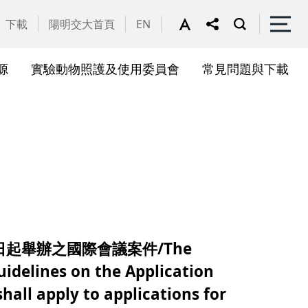
下載
陽明交大首頁
EN
源
實驗動物照護及使用委員會
常見問題與下載
關會議
果訊息
位合作計畫資訊
析系統(SciVal)
礎研究核心設施
一般公告
國家講座主持人成果專區
共同儀器
表單下載
展會議
作計畫
務委員會
驗所合作計畫
心評議委員會
源中心審議委員會
起舉辦之國際會議案件/The
源中心使用者委員會
idelines on the Application
hall apply to applications for