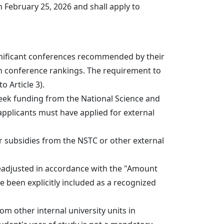
 February 25, 2026 and shall apply to
significant conferences recommended by their
s on conference rankings. The requirement to
 Article 3).
 seek funding from the National Science and
 applicants must have applied for external
 subsidies from the NSTC or other external
eadjusted in accordance with the "Amount
e been explicitly included as a recognized
 other internal university units in