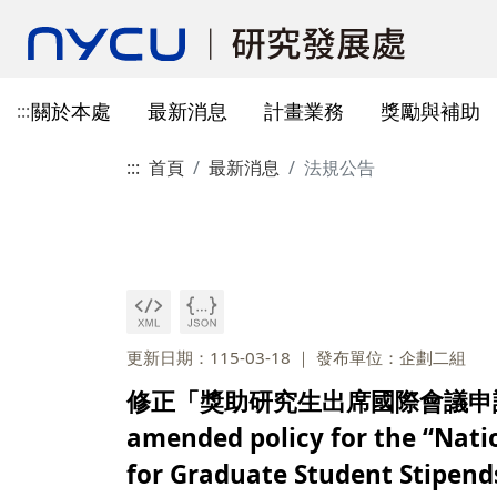
關於本處
最新消息
計畫業務
獎勵與補助
:::
:::
首頁
最新消息
法規公告
本處簡介
所有公告
國科會計畫資訊
獎勵與補助方案申請
教育部玉山學者計畫
獲獎訊息
學術成果發表指引
辦公室與各儀器室位置
簡介
常見問題
本處成員
獎補助公告
產學合作(非國科會)
線上作業系統連結
研發替代役
重要論文
學術合作
教育訓練公告
最新消息及教育訓練
法規查詢
資訊
專題研究計畫事項
教師及研究人員
國科會獎項
掠奪性期刊與巨錄期刊
國科會計畫
主管介紹
國內醫療院所
彈性薪資相關
法規公告
常用連結
暫留室
作業流程
研究獎勵申請
學生
教育部獎項
本校對校內學術出版實務之指
產學合作(非國科會)計畫
處本部
生物材料移轉合約(MT
研究計畫相關規定
引
計畫投標參考文件
產學合作計畫
其他公家機關獎項
國科會基礎研究核心設施預約
儀器資源相關
企劃組
本校與國內大專院校
研究中心相關
SciVal用戶資源
服務管理系統
構學術交流與合作協
更新日期：115-03-18
發布單位：企劃二組
本校相關表格
國際合作補助計畫
非公家機關獎項
計畫業務組
儀器資源相關
修正「獎助研究生出席國際會議申請
陽明校區-門禁及儀器預約系統
本校相關表格
校內獎項
儀器資源中心
校內外獎補助
amended policy for the “Nati
陽明校區-儀器使用費查詢
研究總中心
研發成果相關
for Graduate Student Stipends