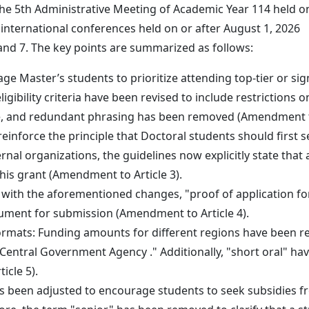
he 5th Administrative Meeting of Academic Year 114 held on
 international conferences held on or after August 1, 2026
5, and 7. The key points are summarized as follows:
rage Master’s students to prioritize attending top-tier or 
ligibility criteria have been revised to include restriction
e, and redundant phrasing has been removed (Amendment to
reinforce the principle that Doctoral students should first
nal organizations, the guidelines now explicitly state that
his grant (Amendment to Article 3).
ith the aforementioned changes, "proof of application for
ument for submission (Amendment to Article 4).
ormats: Funding amounts for different regions have been r
Central Government Agency ." Additionally, "short oral" hav
icle 5).
been adjusted to encourage students to seek subsidies from