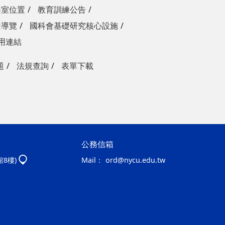
器室位置
教育訓練公告
景導覽
國科會基礎研究核心設施
用連結
題
法規查詢
表單下載
公務信箱
館8樓)
Mail：
ord@nycu.edu.tw