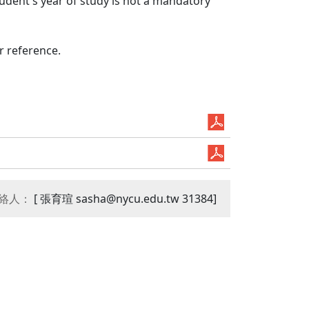
tudent's year of study is not a mandatory
r reference.
絡人：
[ 張育瑄 sasha@nycu.edu.tw 31384]