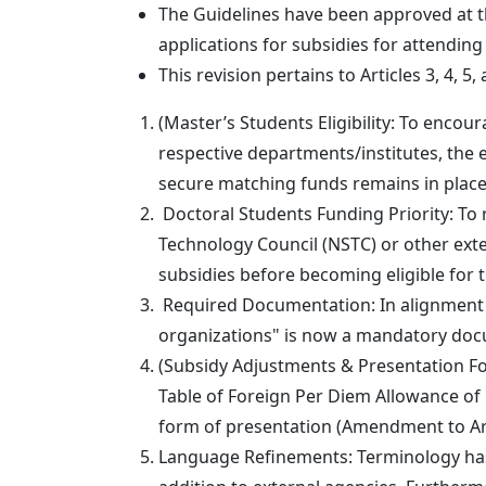
The Guidelines have been approved at t
applications for subsidies for attending
This revision pertains to Articles 3, 4, 
(Master’s Students Eligibility: To encou
respective departments/institutes, the e
secure matching funds remains in plac
Doctoral Students Funding Priority: To 
Technology Council (NSTC) or other exter
subsidies before becoming eligible for t
Required Documentation: In alignment w
organizations" is now a mandatory doc
(Subsidy Adjustments & Presentation F
Table of Foreign Per Diem Allowance of 
form of presentation (Amendment to Art
Language Refinements: Terminology has 