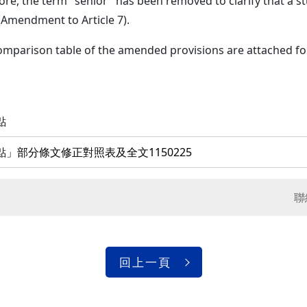
ore, the term "senior" has been removed to clarify that a s
 (Amendment to Article 7).
 comparison table of the amended provisions are attached fo
點
部分條文修正對照表及全文1150225
聯
回上一頁