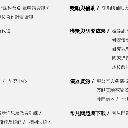
非國科會)計畫申請資訊
獎勵與補助
獎勵與補助
單位合作計畫資訊
替代役
獲獎與研究成果
獲獎訊
研發優勢
研究競爭
國家講
本校教
作
研究中心
儀器資源
辦公室與各儀
亮點實驗室環
共同儀器
常
最新消息及教育訓練
常見問題與下載
常見問
流程及規範
相關法規