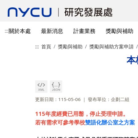
關於本處
最新消息
計畫業務
獎勵與補助
:::
:::
首頁
獎勵與補助
獎勵與補助方案申請
本處簡介
所有公告
國科會計畫資訊
獎勵與補助方案申請
教育部玉山學者計畫
獲獎訊息
學術成果發表指引
辦公室與各儀器室位置
簡介
常見問題
本處成員
獎補助公告
產學合作(非國科會)
線上作業系統連結
研發替代役
重要論文
學術合作
教育訓練公告
最新消息及教育訓練
法規查詢
本
資訊
專題研究計畫事項
教師及研究人員
國科會獎項
掠奪性期刊與巨錄期刊
國科會計畫
主管介紹
國內醫療院所
彈性薪資相關
法規公告
常用連結
暫留室
作業流程
研究獎勵申請
學生
教育部獎項
本校對校內學術出版實務之指
產學合作(非國科會)計畫
處本部
生物材料移轉合約(MT
研究計畫相關規定
引
計畫投標參考文件
產學合作計畫
其他公家機關獎項
國科會基礎研究核心設施預約
儀器資源相關
企劃組
本校與國內大專院校
研究中心相關
SciVal用戶資源
服務管理系統
構學術交流與合作協
更新日期：115-05-06
發布單位：企劃二組
本校相關表格
國際合作補助計畫
非公家機關獎項
計畫業務組
儀器資源相關
陽明校區-門禁及儀器預約系統
115年度經費已用罊，停止受理申請。
本校相關表格
校內獎項
儀器資源中心
校內外獎補助
若有需求可參考學校
雙語化辦公室之方案
陽明校區-儀器使用費查詢
研究總中心
研發成果相關