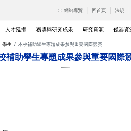
:::
網站導覽
回首頁
法規
人才延攬
獲獎與研究成果
研究資源
儀器資
學生
本校補助學生專題成果參與重要國際競賽
計畫申請
校園位置
計畫徵求公告
產學合作計畫系統
研發優勢分析平臺(Pure)
研究中心
亮點實驗室環景導覽
標準作業流程及規範
表單下載
研發處相
獲獎及成
與外部單
研究競爭力分
國科會基
相關法規
校補助學生專題成果參與重要國際
校級研究中心
研究總中心
研究發
醫院合
A)
院級研究中心
國科會計畫本校相關表格
研發常
農業試
、研究機
各級中心設置
產學合作(非國科會)計畫
研究中
議
各級中心評鑑
獎勵與補助方案
儀器資
研究人員評審委員會
儀器資源相關
儀器資