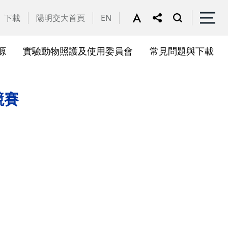
下載
陽明交大首頁
EN
源
實驗動物照護及使用委員會
常見問題與下載
關會議
果訊息
位合作計畫資訊
析系統(SciVal)
礎研究核心設施
一般公告
國家講座主持人成果專區
共同儀器
表單下載
競賽
展會議
作計畫
務委員會
驗所合作計畫
心評議委員會
源中心審議委員會
源中心使用者委員會