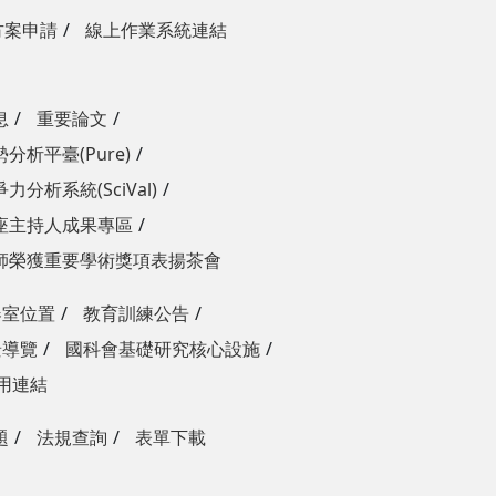
方案申請
線上作業系統連結
息
重要論文
分析平臺(Pure)
力分析系統(SciVal)
座主持人成果專區
師榮獲重要學術獎項表揚茶會
器室位置
教育訓練公告
景導覽
國科會基礎研究核心設施
用連結
題
法規查詢
表單下載