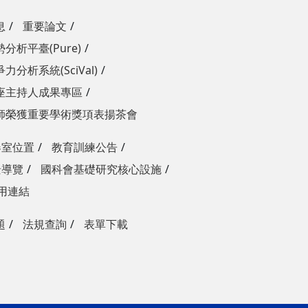
息
重要論文
分析平臺(Pure)
力分析系統(SciVal)
座主持人成果專區
師榮獲重要學術獎項表揚茶會
器室位置
教育訓練公告
景導覽
國科會基礎研究核心設施
用連結
題
法規查詢
表單下載