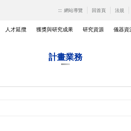
:::
網站導覽
回首頁
法規
人才延攬
獲獎與研究成果
研究資源
儀器資
計畫申請
校園位置
計畫徵求公告
產學合作計畫系統
研發優勢分析平臺(Pure)
研究中心
亮點實驗室環景導覽
標準作業流程及規範
表單下載
研發處相
獲獎及成
與外部單
研究競爭力分
國科會基
相關法規
計畫業務
校級研究中心
研究總中心
研究發
醫院合
A)
院級研究中心
國科會計畫本校相關表格
研發常
農業試
、研究機
各級中心設置
產學合作(非國科會)計畫
研究中
議
各級中心評鑑
獎勵與補助方案
儀器資
研究人員評審委員會
儀器資源相關
儀器資