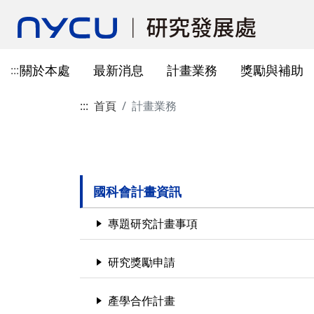
關於本處
最新消息
計畫業務
獎勵與補助
:::
:::
首頁
計畫業務
本處簡介
所有公告
國科會計畫資訊
獎勵與補助方案申請
教育部玉山學者計畫
獲獎訊息
學術成果發表指引
辦公室與各儀器室位置
簡介
常見問題
本處成員
獎補助公告
產學合作(非國科會)
線上作業系統連結
研發替代役
重要論文
學術合作
教育訓練公告
最新消息及教育訓練
法規查詢
資訊
專題研究計畫事項
教師及研究人員
國科會獎項
掠奪性期刊與巨錄期刊
國科會計畫
主管介紹
國內醫療院所
彈性薪資相關
法規公告
常用連結
暫留室
作業流程
研究獎勵申請
學生
教育部獎項
本校對校內學術出版實務之指
產學合作(非國科會)計畫
處本部
生物材料移轉合約(MT
研究計畫相關規定
國科會計畫資訊
引
計畫投標參考文件
產學合作計畫
其他公家機關獎項
國科會基礎研究核心設施預約
儀器資源相關
企劃組
本校與國內大專院校
研究中心相關
專題研究計畫事項
SciVal用戶資源
服務管理系統
構學術交流與合作協
本校相關表格
國際合作補助計畫
非公家機關獎項
計畫業務組
儀器資源相關
陽明校區-門禁及儀器預約系統
研究獎勵申請
本校相關表格
校內獎項
儀器資源中心
校內外獎補助
陽明校區-儀器使用費查詢
研究總中心
研發成果相關
產學合作計畫