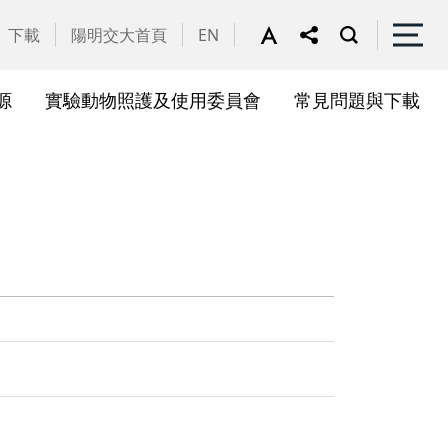
下載
陽明交大首頁
EN
源
實驗動物照護及使用委員會
常見問題與下載
關會議
果訊息
位合作計畫資訊
析系統(SciVal)
礎研究核心設施
一般公告
國家講座主持人成果專區
共同儀器
表單下載
展會議
作計畫
務委員會
驗所合作計畫
心評議委員會
源中心審議委員會
源中心使用者委員會