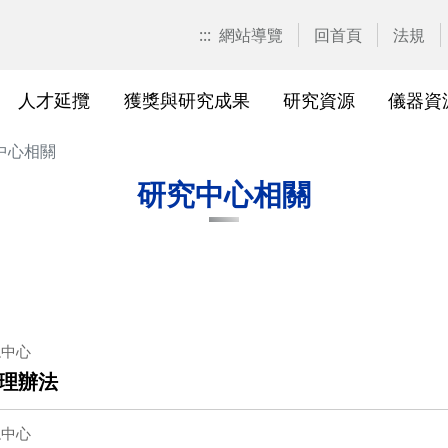
:::
網站導覽
回首頁
法規
人才延攬
獲獎與研究成果
研究資源
儀器資
中心相關
計畫申請
校園位置
計畫徵求公告
產學合作計畫系統
研發優勢分析平臺(Pure)
研究中心
亮點實驗室環景導覽
標準作業流程及規範
表單下載
研發處相
獲獎及成
與外部單
研究競爭力分
國科會基
相關法規
研究中心相關
校級研究中心
研究總中心
研究發
醫院合
A)
院級研究中心
國科會計畫本校相關表格
研發常
農業試
、研究機
各級中心設置
產學合作(非國科會)計畫
研究中
議
各級中心評鑑
獎勵與補助方案
儀器資
總中心
理辦法
研究人員評審委員會
儀器資源相關
儀器資
總中心