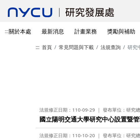
關於本處
最新消息
計畫業務
獎勵與補助
:::
:::
首頁
常見問題與下載
法規查詢
研究
本處簡介
所有公告
國科會計畫資訊
獎勵與補助方案申請
教育部玉山學者計畫
獲獎訊息
學術成果發表指引
辦公室與各儀器室位置
簡介
常見問題
本處成員
獎補助公告
產學合作(非國科會)
線上作業系統連結
研發替代役
重要論文
學術合作
教育訓練公告
最新消息及教育訓練
法規查詢
資訊
專題研究計畫事項
教師及研究人員
國科會獎項
掠奪性期刊與巨錄期刊
國科會計畫
主管介紹
國內醫療院所
彈性薪資相關
法規公告
常用連結
暫留室
作業流程
研究獎勵申請
學生
教育部獎項
本校對校內學術出版實務之指
產學合作(非國科會)計畫
處本部
生物材料移轉合約(MT
研究計畫相關規定
引
計畫投標參考文件
產學合作計畫
其他公家機關獎項
國科會基礎研究核心設施預約
儀器資源相關
企劃組
本校與國內大專院校
研究中心相關
SciVal用戶資源
服務管理系統
構學術交流與合作協
本校相關表格
國際合作補助計畫
非公家機關獎項
計畫業務組
儀器資源相關
法規修正日期：110-09-29
發布單位：研究
陽明校區-門禁及儀器預約系統
國立陽明交通大學研究中心設置暨管
本校相關表格
校內獎項
儀器資源中心
校內外獎補助
陽明校區-儀器使用費查詢
研究總中心
研發成果相關
法規修正日期：110-10-20
發布單位：研究