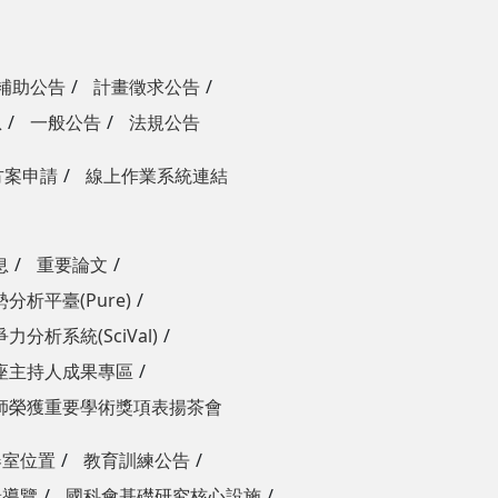
補助公告
計畫徵求公告
息
一般公告
法規公告
方案申請
線上作業系統連結
息
重要論文
分析平臺(Pure)
力分析系統(SciVal)
座主持人成果專區
師榮獲重要學術獎項表揚茶會
器室位置
教育訓練公告
景導覽
國科會基礎研究核心設施