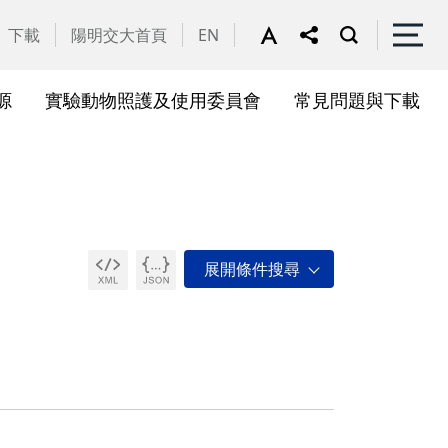
下載
陽明交大首頁
EN
源
實驗動物照護及使用委員會
常見問題與下載
關會議
果訊息
位合作計畫資訊
析系統(SciVal)
礎研究核心設施
一般公告
國家講座主持人成果專區
共同儀器
表單下載
展會議
作計畫
務委員會
驗所合作計畫
心評議委員會
源中心審議委員會
源中心使用者委員會