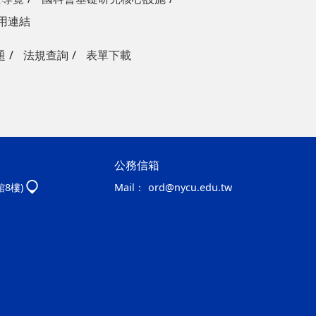
用連結
題
法規查詢
表單下載
公務信箱
館8樓)
Mail：
ord@nycu.edu.tw