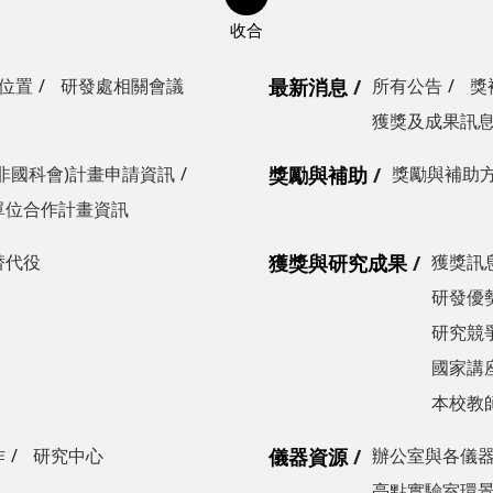
位置
研發處相關會議
最新消息
所有公告
獎
獲獎及成果訊
非國科會)計畫申請資訊
獎勵與補助
獎勵與補助
單位合作計畫資訊
替代役
獲獎與研究成果
獲獎訊
研發優勢
研究競爭
國家講
本校教
作
研究中心
儀器資源
辦公室與各儀
亮點實驗室環