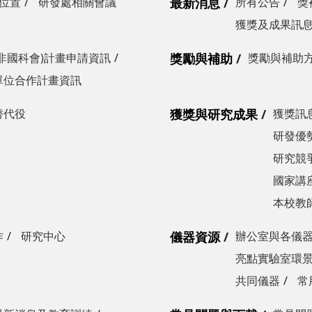
位置
研發處相關會議
最新消息
所有公告
獎
獲獎及成果訊
非國科會)計畫申請資訊
獎勵與補助
獎勵與補助
單位合作計畫資訊
替代役
獲獎與研究成果
獲獎訊
研發優勢
研究競爭
國家講
本校教
作
研究中心
儀器資源
辦公室與各儀
亮點實驗室環
共同儀器
常