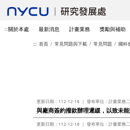
關於本處
最新消息
計畫業務
獎勵與補助
:::
:::
首頁
常見問題與下載
常見問題
國科
本處簡介
所有公告
國科會計畫資訊
獎勵與補助方案申請
教育部玉山學者計畫
獲獎訊息
學術成果發表指引
辦公室與各儀器室位置
簡介
常見問題
本處成員
獎補助公告
產學合作(非國科會)
線上作業系統連結
研發替代役
重要論文
學術合作
教育訓練公告
最新消息及教育訓練
法規查詢
資訊
專題研究計畫事項
教師及研究人員
國科會獎項
掠奪性期刊與巨錄期刊
國科會計畫
主管介紹
國內醫療院所
彈性薪資相關
法規公告
常用連結
暫留室
作業流程
研究獎勵申請
學生
教育部獎項
本校對校內學術出版實務之指
產學合作(非國科會)計畫
處本部
生物材料移轉合約(MT
研究計畫相關規定
引
計畫投標參考文件
產學合作計畫
其他公家機關獎項
國科會基礎研究核心設施預約
儀器資源相關
企劃組
本校與國內大專院校
研究中心相關
SciVal用戶資源
服務管理系統
構學術交流與合作協
本校相關表格
國際合作補助計畫
非公家機關獎項
計畫業務組
儀器資源相關
更新日期：112-12-18
發布單位：計畫業務
陽明校區-門禁及儀器預約系統
與廠商簽約撥款辦理遲緩，以致未能
本校相關表格
校內獎項
儀器資源中心
校內外獎補助
陽明校區-儀器使用費查詢
研究總中心
研發成果相關
更新日期：112-12-18
發布單位：計畫業務