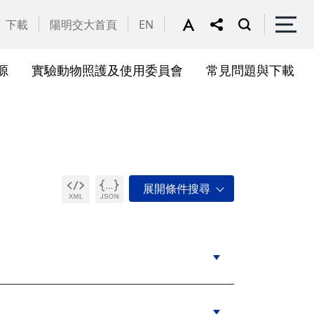
下載
陽明交大首頁
EN
源
實驗動物照護及使用委員會
常見問題與下載
關會議
果訊息
位合作計畫資訊
析系統(SciVal)
礎研究核心設施
一般公告
國家講座主持人成果專區
共同儀器
表單下載
展會議
作計畫
務委員會
驗所合作計畫
心評議委員會
源中心審議委員會
源中心使用者委員會