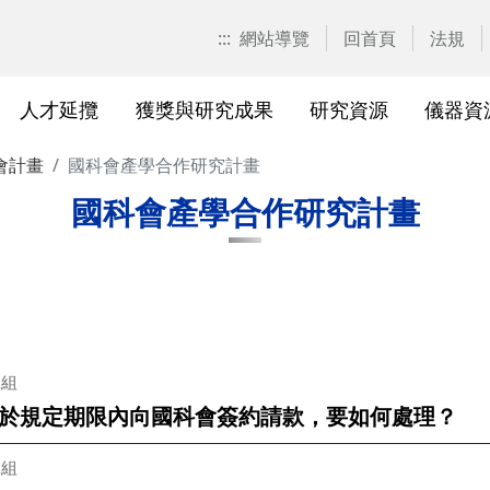
:::
網站導覽
回首頁
法規
人才延攬
獲獎與研究成果
研究資源
儀器資
會計畫
國科會產學合作研究計畫
計畫申請
校園位置
計畫徵求公告
產學合作計畫系統
研發優勢分析平臺(Pure)
研究中心
亮點實驗室環景導覽
標準作業流程及規範
表單下載
研發處相
獲獎及成
與外部單
研究競爭力分
國科會基
相關法規
國科會產學合作研究計畫
校級研究中心
研究總中心
研究發
醫院合
A)
院級研究中心
國科會計畫本校相關表格
研發常
農業試
、研究機
各級中心設置
產學合作(非國科會)計畫
研究中
議
各級中心評鑑
獎勵與補助方案
儀器資
二組
於規定期限內向國科會簽約請款，要如何處理？
研究人員評審委員會
儀器資源相關
儀器資
二組