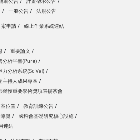
補助公告
計畫徵求公告
息
一般公告
法規公告
方案申請
線上作業系統連結
息
重要論文
分析平臺(Pure)
力分析系統(SciVal)
座主持人成果專區
師榮獲重要學術獎項表揚茶會
器室位置
教育訓練公告
景導覽
國科會基礎研究核心設施
用連結