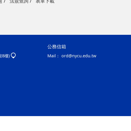
題
法規查詢
表單下載
公務信箱
館8樓)
Mail：
ord@nycu.edu.tw
ap2