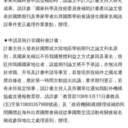
未來向國科會申請獎補助時，該論文不計入計畫主持人研究
成果。請詳參「國家科學及技術委員會補助計畫產出論文發
表於國際期刊及專家學者出席國際學術會議發生國家名稱訛
誤事件更正處理作業要點」辦理。
★申請及執行非國科會計畫：
計畫主持人發表於國際或大陸地區學術期刊之論文列名原
則，其國家名稱以不符我國整體利益之方式參與及署名，致
貶抑我國國家地位者，該篇期刊論文將不予承認，亦無法用
於求職、升等及計畫申請等事宜，若發現所投稿件之國名遭
擅自修改，應於第一時間主動提出抗議，要求期刊更正，若
有未符規定情事，請計畫主持人及所屬單位通知我駐外機構
協處並通報教育部。請詳參「教育部108年3月11日臺教高
(五)字第1080026798B號函」及「政府機關(構)辦理或補助民
間團體赴海外出席國際會籍或從事國際交流活動有關會籍名
稱或參與地位之處理原則」辦理。